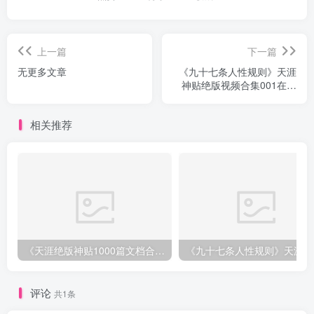
上一篇
下一篇
无更多文章
《九十七条人性规则》天涯
神贴绝版视频合集001在线
观看
相关推荐
《天涯绝版神贴1000篇文档合集》深度挖掘神仙级资源下载
《
评论
共1条