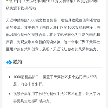
天涯神贴绝版1000篇文档合集是一项极具收藏价值和观赏价
值的资源。其中包含了来自天涯社区的1000篇精彩帖子，并
配以精心制作的视频合集，将文字帖子转化为生动的画面和
声音，为观众带来全新的阅读体验。这一合集汇聚了天涯社
区用户的智慧和创意，展现了天涯论坛独有的风采和魅力。
独特
1000篇精品帖子，覆盖了天涯社区多个热门板块和话
题，内容丰富多样。
视频合集采用了独特的制作手法和艺术创意，让文字内
容更具生动感和感染力。