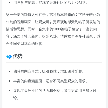
用户参与度高，展现了天涯社区的活力和创意。
这一合集的独特之处在于，它将原本静态的文字帖子转化为
生动的视频画面，让观众可以更直观地感受到帖子所表达的
情感和思想。同时，合集中的1000篇帖子包含了丰富的内
容，涵盖了社会新闻、娱乐八卦、情感故事等多种话题，适
合不同类型观众的欣赏。
优势
独特的内容形式，吸引眼球，增加阅读乐趣。
丰富的内容涵盖面，适合不同类型观众的需求。
展现了天涯社区的活力和创意，吸引更多用户加入讨
论。