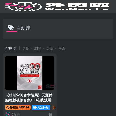
白幼瘦
排序
更新
浏览
点赞
评论
《畸形审美资本做局》天涯神
贴绝版视频合集163在线观看
付费视频
3.99
天涯神贴
资源分享
天涯神贴 | 开窍篇
天涯神贴
外币
2年前
48