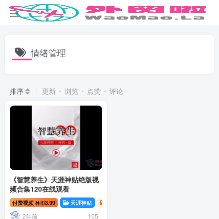
情绪管理
排序
更新
浏览
点赞
评论
《智慧养生》天涯神贴绝版视
频合集120在线观看
付费视频
3.99
天涯神贴
资源分享
天涯神贴 | 开窍篇
天涯神贴
外币
2年前
105