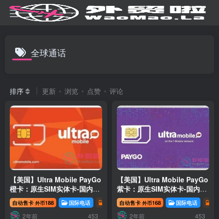
全球通话
排序
更新
浏览
点赞
评论
【美国】Ultra Mobile PayGo
【美国】Ultra Mobile PayGo
橙卡：原生SIM实体卡-国内现
紫卡：原生SIM实体卡-国内现
货
货
自动售卡
188
国际电话
数字移民
自动售卡
168
国际电话
数
外币
外币
2年前
2年前
453
453