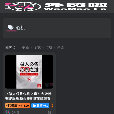
心机
排序
更新
浏览
点赞
评论
《做人必备心机之道》天涯神
贴绝版视频合集015在线观看
付费视频
3.99
天涯神贴
资源分享
天涯神贴 | 开窍篇
天涯神贴
外币
2年前
56