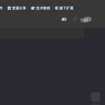
件
资源分享
技术教程
旗下扩展
开通会员