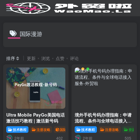
国际漫游
排序
更新
浏览
点赞
评论
Ultra Mobile PayGo美国电话
境外手机号码办理指南：申请
激活技巧教程 | 激活新号码
流程、条件与全球电话接入服
务
技术教程
注册攻略
国际电话
技术教程
注册攻略
资源分
2年前
2年前
402
505