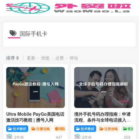
国际手机卡
排序
更新
浏览
点赞
评论
Ultra Mobile PayGo美国电话
境外手机号码办理指南：申请
激活技巧教程 | 携号入网
流程、条件与全球电话接入服
务
技术教程
注册攻略
国际电话
技术教程
注册攻略
资源分
2年前
2年前
447
503