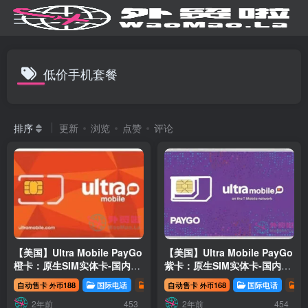
低价手机套餐
排序
更新
浏览
点赞
评论
【美国】Ultra Mobile PayGo
【美国】Ultra Mobile PayGo
橙卡：原生SIM实体卡-国内现
紫卡：原生SIM实体卡-国内现
货
货
自动售卡
188
国际电话
数字移民
自动售卡
168
国际电话
数
外币
外币
2年前
2年前
453
454