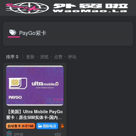
PayGo紫卡
排序
更新
浏览
点赞
评论
【美国】Ultra Mobile PayGo
紫卡：原生SIM实体卡-国内现
货
自动售卡
168
国际电话
数字移民
外币
2年前
453