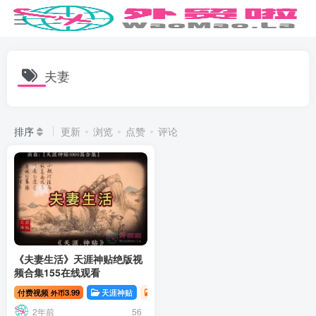
夫妻
排序
更新
浏览
点赞
评论
《夫妻生活》天涯神贴绝版视
频合集155在线观看
付费视频
3.99
天涯神贴
资源分享
天涯神贴合集1000
外币
2年前
56