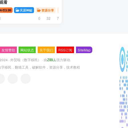
线观看
窍篇
3.99
天涯神贴合集1000
天涯神贴
资源分享
天涯神贴 | 开窍篇
天涯神贴合集1000
外币
前
0
32
7
友情赞助
网站状态
关于我们
RSS订阅
SiteMap
 2024 ·
外贸啦（数字移民）
· 由
ZIBLL
强力驱动.
数字移民，翻墙工具，破解软件，资源分享，技术教程