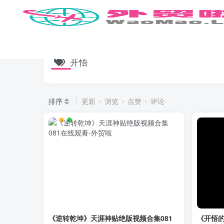
开悟
排序
更新
浏览
点赞
评论
《逆转乾坤》天涯神贴绝版视频合集081
《开悟