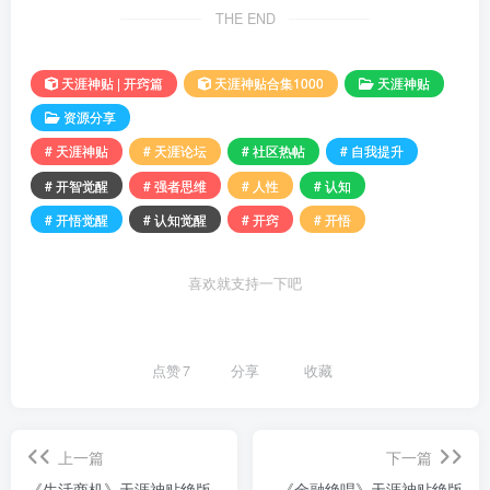
THE END
天涯神贴 | 开窍篇
天涯神贴合集1000
天涯神贴
资源分享
# 天涯神贴
# 天涯论坛
# 社区热帖
# 自我提升
# 开智觉醒
# 强者思维
# 人性
# 认知
# 开悟觉醒
# 认知觉醒
# 开窍
# 开悟
喜欢就支持一下吧
点赞
7
分享
收藏
上一篇
下一篇
《生活商机》天涯神贴绝版
《金融绝唱》天涯神贴绝版