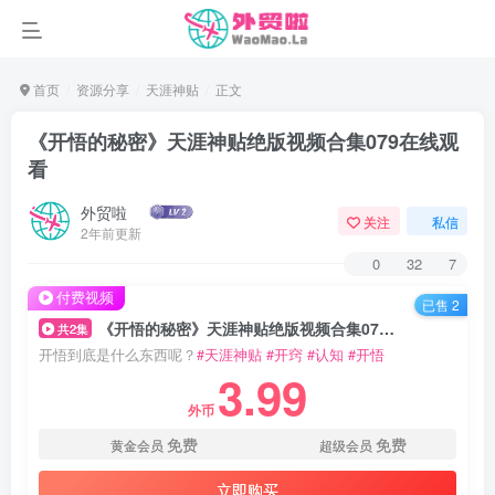
首页
资源分享
天涯神贴
正文
《开悟的秘密》天涯神贴绝版视频合集079在线观
看
外贸啦
关注
私信
2年前更新
0
32
7
付费视频
已售 2
《开悟的秘密》天涯神贴绝版视频合集079在线观看
共2集
开悟到底是什么东西呢？
#天涯神贴
#开窍
#认知
#开悟
3.99
外币
免费
免费
黄金会员
超级会员
立即购买