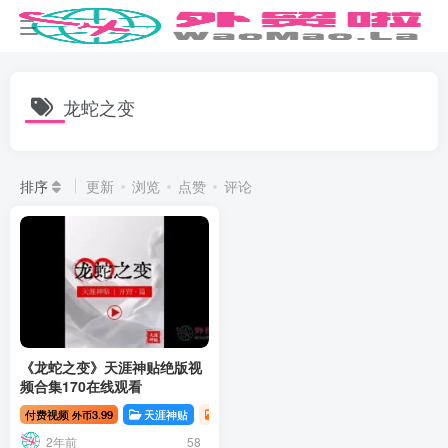
龙蛇之变
排序
更新
浏览
点赞
评论
《龙蛇之变》天涯神贴绝版视
频合集170在线观看
付费视频
3.99
天涯神贴
资源分享
天涯神贴 | 开窍篇
天涯神贴
外币
2年前
58