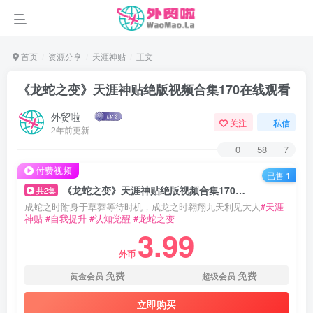
首页
资源分享
天涯神贴
正文
《龙蛇之变》天涯神贴绝版视频合集170在线观看
外贸啦
关注
私信
2年前更新
0
58
7
付费视频
已售 1
《龙蛇之变》天涯神贴绝版视频合集170在线观看
共2集
成蛇之时附身于草莽等待时机，成龙之时翱翔九天利见大人
#天涯
神贴
#自我提升
#认知觉醒
#龙蛇之变
3.99
外币
免费
免费
黄金会员
超级会员
立即购买