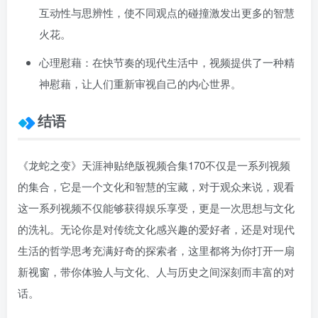
互动性与思辨性，使不同观点的碰撞激发出更多的智慧
火花。
心理慰藉：
在快节奏的现代生活中，视频提供了一种精
神慰藉，让人们重新审视自己的内心世界。
结语
《龙蛇之变》天涯神贴绝版视频合集170不仅是一系列视频
的集合，它是一个文化和智慧的宝藏，对于观众来说，观看
这一系列视频不仅能够获得娱乐享受，更是一次思想与文化
的洗礼。无论你是对传统文化感兴趣的爱好者，还是对现代
生活的哲学思考充满好奇的探索者，这里都将为你打开一扇
新视窗，带你体验人与文化、人与历史之间深刻而丰富的对
话。