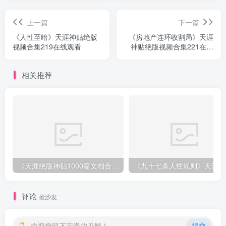
上一篇
下一篇
《人性至暗》天涯神贴绝版
《房地产连环收割局》天涯
视频合集219在线观看
神贴绝版视频合集221在线
观看
相关推荐
《天涯绝版神贴1000篇文档合集》深度挖掘神仙级资源下载
《
评论
抢沙发
欢迎您留下宝贵的见解！
提交