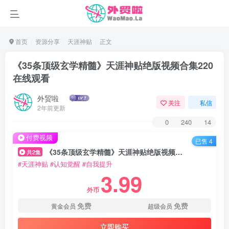
首页
资源分享
天涯神贴
正文
《35条顶级玄学精髓》天涯神贴绝版视频合集220
在线观看
外贸啦
关注
私信
2年前更新
0
240
14
付费视频
已售 4
《35条顶级玄学精髓》天涯神贴绝版视频合集220在线观看
共2集
#天涯神贴
#认知觉醒
#自我提升
3.99
外币
免费
免费
黄金会员
超级会员
立即购买