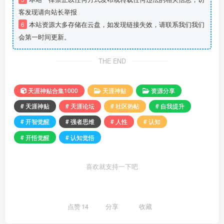
客发现请向站长举报
6
本站资源大多存储在云盘，如发现链接失效，请联系我们我们
会第一时间更新。
THE END
天涯神贴合集1000
天涯神贴
资源分享
# 天涯神贴
# 天涯论坛
# 社区热帖
# 自我提升
# 开智觉醒
# 强者思维
# 人性
# 认知
# 开悟觉醒
# 认知觉悟
喜欢就支持一下吧
点赞
14
分享
收藏