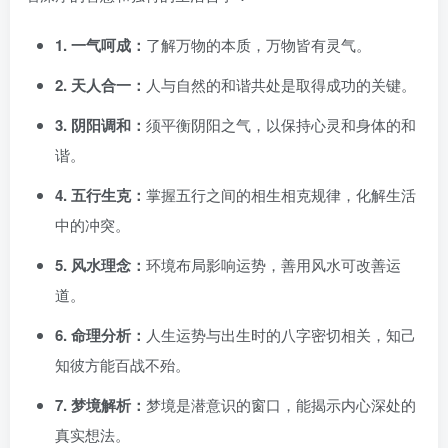
1. 一气呵成：
了解万物的本质，万物皆有灵气。
2. 天人合一：
人与自然的和谐共处是取得成功的关键。
3. 阴阳调和：
须平衡阴阳之气，以保持心灵和身体的和
谐。
4. 五行生克：
掌握五行之间的相生相克规律，化解生活
中的冲突。
5. 风水理念：
环境布局影响运势，善用风水可改善运
道。
6. 命理分析：
人生运势与出生时的八字密切相关，知己
知彼方能百战不殆。
7. 梦境解析：
梦境是潜意识的窗口，能揭示内心深处的
真实想法。