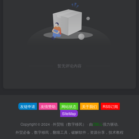
暂无评论内容
友链申请
友情赞助
网站状态
关于我们
RSS订阅
SiteMap
Copyright © 2024 ·
外贸啦（数字移民）
· 由
ZIBLL
强力驱动.
外贸必备，数字移民，翻墙工具，破解软件，资源分享，技术教程