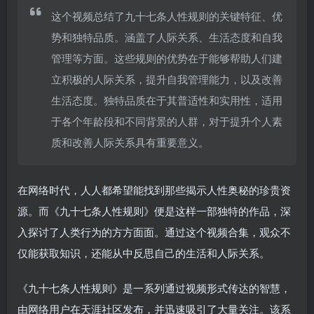
这个视频总结了九十七条人性规则的关键特征、优
势和独特品质。涵盖了人际关系、生活态度和自我
管理等方面。这些规则的优势在于能够帮助人们建
立积极的人际关系，提升自我管理能力，以及改善
生活态度。独特品质在于其普适性和实用性，适用
于各个年龄段和不同背景的人群，对于提升个人素
质和改善人际关系具有重要意义。
在网络时代，人人都希望能找到那些揭示人性奥秘的珍贵资
源。而《九十七条人性规则》便是这样一部独特的作品，深
入探讨了人类行为的方方面面。通过这个视频合集，观众不
仅能获取知识，还能从中反思自己的生活和人际关系。
《九十七条人性规则》是一系列通过视频形式传达的智慧，
由网络用户在天涯社区发布，并迅速吸引了大量关注。该系