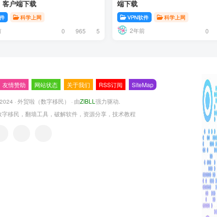
id 客户端下载
端下载
软件
科学上网
VPN软件
科学上网
前
2年前
0
965
5
0
友情赞助
网站状态
关于我们
RSS订阅
SiteMap
 2024 ·
外贸啦（数字移民）
· 由
ZIBLL
强力驱动.
数字移民，翻墙工具，破解软件，资源分享，技术教程