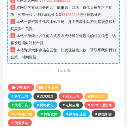
2
本站永久网址：
https://waimao.la
3
本网站的文章部分内容可能来源于网络，仅供大家学习与参
考，如有侵权，请联系站长 QQ
181682245
进行删除处理。
4
本站一切资源不代表本站立场，并不代表本站赞同其观点和对
其真实性负责。
5
本站一律禁止以任何方式发布或转载任何违法的相关信息，访
客发现请向站长举报
6
本站资源大多存储在云盘，如发现链接失效，请联系我们我们
会第一时间更新。
THE END
VPN软件
科学上网
# 科学上网
# 游戏加速
# 安全上网
# 网络安全
# 代理工具
# 网络优化
# 电脑应用
# VPN代理软件
# VPN客户端
# 翻墙软件
# 网络加速器
# 数据加密
# 代理节点