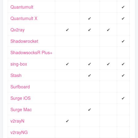
Quantumult
✔
Quantumult X
✔
✔
Qv2ray
✔
✔
✔
Shadowrocket
✔
ShadowsocksR Plus+
sing-box
✔
✔
✔
✔
Stash
✔
✔
Surfboard
Surge iOS
✔
Surge Mac
✔
v2rayN
✔
v2rayNG