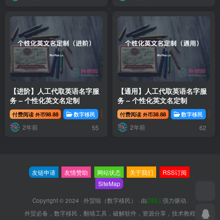
【进阶】人工代取英语名字服
【通用】人工代取英语名字服
务 – 个性化英文名定制
务 – 个性化英文名定制
付费阅读
98.88
数字移民
英文取名
付费阅读
38.88
数字移民
外币
外币
2年前
2年前
55
62
友链申请
友情赞助
网站状态
关于我们
RSS订阅
SiteMap
Copyright © 2024 ·
外贸啦（数字移民）
· 由
ZIBLL
强力驱动.
外贸必备，数字移民，翻墙工具，破解软件，资源分享，技术教程