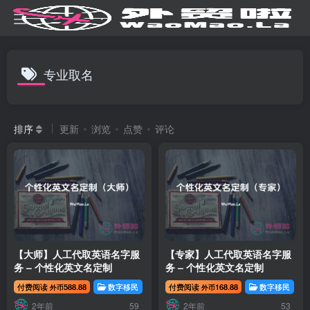
专业取名
排序
更新
浏览
点赞
评论
【大师】人工代取英语名字服
【专家】人工代取英语名字服
务 – 个性化英文名定制
务 – 个性化英文名定制
付费阅读
588.88
数字移民
英文取名
付费阅读
168.88
数字移民
外币
外币
2年前
2年前
59
53