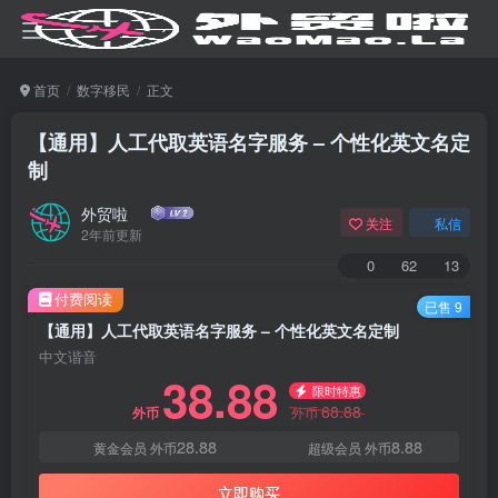
首页
数字移民
正文
【通用】人工代取英语名字服务 – 个性化英文名定
制
外贸啦
关注
私信
2年前更新
0
62
13
付费阅读
已售 9
【通用】人工代取英语名字服务 – 个性化英文名定制
中文谐音
38.88
限时特惠
68.88
外币
外币
28.88
8.88
黄金会员
外币
超级会员
外币
立即购买