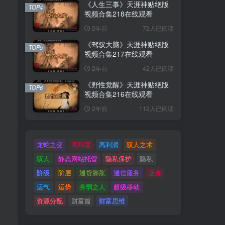
《人生三事》天涯神贴绝版
TOP4
视频合集218在线观看
2年前
72人已阅读
《驾驭大脑》天涯神贴绝版
TOP5
视频合集217在线观看
2年前
42人已阅读
《野性觉醒》天涯神贴绝版
TOP6
视频合集216在线观看
2年前
112人已阅读
龙蛇之变
高纬度
高利润
驭人之术
驭人
静态网站托管
隐私保护
隐私
阶级
阶层
通货膨胀
通信服务
逆袭
运气
运势
身弱之人
超级移动
资源分配
财富篇
财富思维