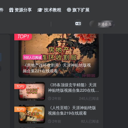
件
资源分享
技术教程
旗下扩展
开通会员
TOP1
102人已阅读
《房地产连环收割局》天涯神贴绝版视
频合集221在线观看
《35条顶级玄学精髓》天涯
TOP2
神贴绝版视频合集220在线观
看
2年前
240人已阅读
《人性至暗》天涯神贴绝版
TOP3
视频合集219在线观看
2年前
82人已阅读