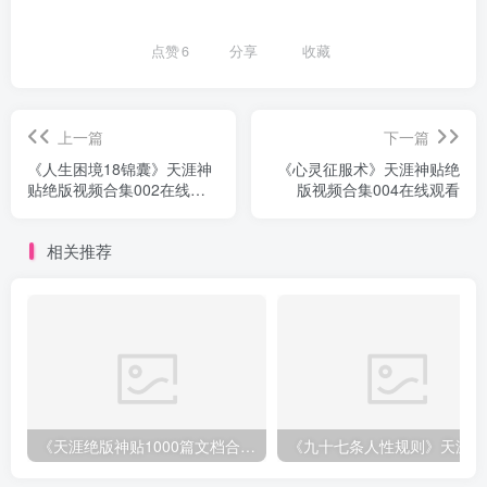
点赞
6
分享
收藏
上一篇
下一篇
《人生困境18锦囊》天涯神
《心灵征服术》天涯神贴绝
贴绝版视频合集002在线观
版视频合集004在线观看
看
相关推荐
《天涯绝版神贴1000篇文档合集》深度挖掘神仙级资源下载
《