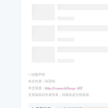
©
转载声明
本文作者：外贸啦
本文链接：
https://waimao.la/tianya-017
文章版权归作者所有，转载务必注明来源。