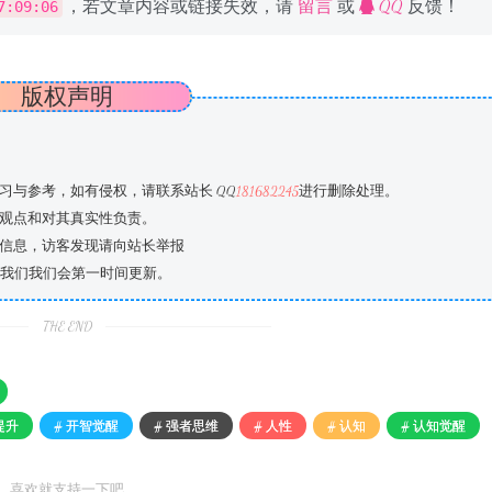
，若文章内容或链接失效，请
留言
或
QQ
反馈！
7:09:06
版权声明
与参考，如有侵权，请联系站长 QQ
181682245
进行删除处理。
观点和对其真实性负责。
信息，访客发现请向站长举报
我们我们会第一时间更新。
THE END
提升
# 开智觉醒
# 强者思维
# 人性
# 认知
# 认知觉醒
喜欢就支持一下吧