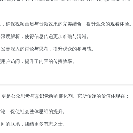
队，确保视频画质与音频效果的完美结合，提升观众的观看体验
与深度解析，使得信息传递更加准确与清晰。
引发更深入的讨论与思考，提升观众的参与感。
便用户访问，提升了内容的传播效率。
，更是公众思考与意识觉醒的催化剂。它所传递的价值体现在：
讨论，促使社会整体思维的提升。
之间的联系，团结更多有志之士。