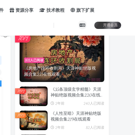
件
资源分享
技术教程
旗下扩展
开通会员
TOP1
102人已阅读
《房地产连环收割局》天涯神贴绝版视
频合集221在线观看
《35条顶级玄学精髓》天涯
TOP2
神贴绝版视频合集220在线
观看
2年前
240人已阅读
《人性至暗》天涯神贴绝版
TOP3
视频合集219在线观看
2年前
82人已阅读