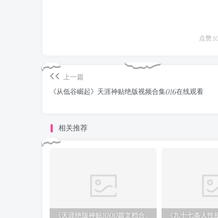
点赞
1
上一篇
《从低谷崛起》天涯神贴绝版视频合集016在线观看
相关推荐
《天涯绝版神贴1000篇文档合集》深度挖掘神仙级资源下载