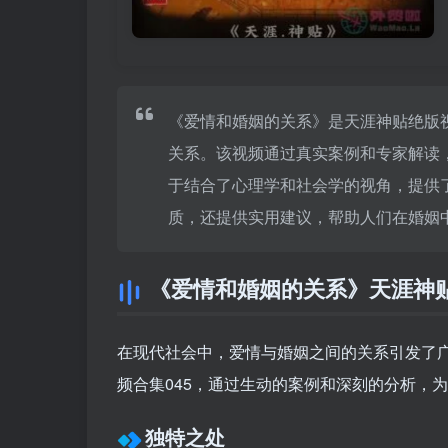
《爱情和婚姻的关系》是天涯神贴绝版视
关系。该视频通过真实案例和专家解读
于结合了心理学和社会学的视角，提供
质，还提供实用建议，帮助人们在婚姻
《爱情和婚姻的关系》天涯神贴
在现代社会中，爱情与婚姻之间的关系引发了
频合集045，通过生动的案例和深刻的分析，
独特之处