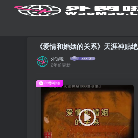
首页
资源分享
天涯神贴
正文
《爱情和婚姻的关系》天涯神贴绝
外贸啦
2年前更新
付费视频