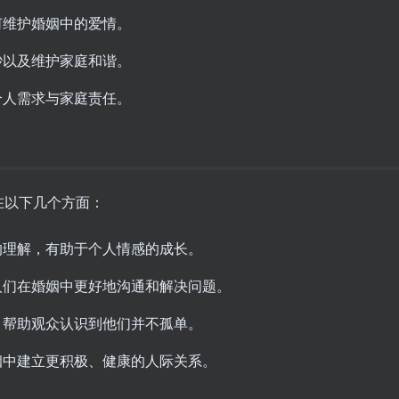
何维护婚姻中的爱情。
吵以及维护家庭和谐。
个人需求与家庭责任。
在以下几个方面：
的理解，有助于个人情感的成长。
人们在婚姻中更好地沟通和解决问题。
，帮助观众认识到他们并不孤单。
姻中建立更积极、健康的人际关系。