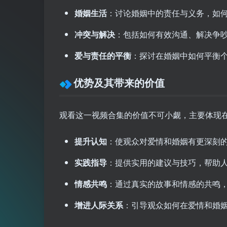
婚姻生活
：讨论婚姻中的责任与义务，如
冲突与解决
：包括如何有效沟通、解决争
爱与责任的平衡
：探讨在婚姻中如何平衡
优势及其带来的价值
观看这一视频合集的价值不可小觑，主要体现
提升认知
：使观众对爱情和婚姻有更深刻
实践指导
：提供实用的建议与技巧，帮助
情感共鸣
：通过真实的故事和情感的共鸣
增进人际关系
：引导观众如何在爱情和婚