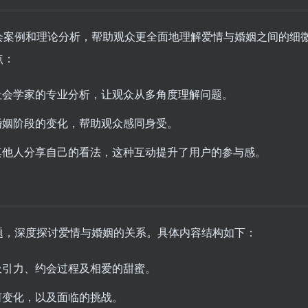
会案例和理论分析，帮助观众更全面地理解爱情与婚姻之间的细
点：
社会学家的专业分析，让观众从多角度理解问题。
婚姻阶段的变化，帮助观众感同身受。
其他人分享自己的看法，这种互动提升了用户的参与感。
题，深度探讨爱情与婚姻的关系。具体内容结构如下：
吸引力、约会过程及相爱的甜蜜。
何变化，以及面临的挑战。