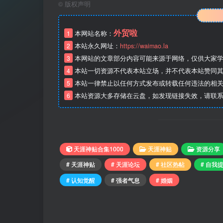
©
版权声明
外贸啦
1
本网站名称：
2
本站永久网址：
https://waimao.la
3
本网站的文章部分内容可能来源于网络，仅供大家学
4
本站一切资源不代表本站立场，并不代表本站赞同其
5
本站一律禁止以任何方式发布或转载任何违法的相关
6
本站资源大多存储在云盘，如发现链接失效，请联系
天涯神贴合集1000
天涯神贴
资源分享
# 天涯神贴
# 天涯论坛
# 社区热帖
# 自我
# 认知觉醒
# 强者气息
# 婚姻