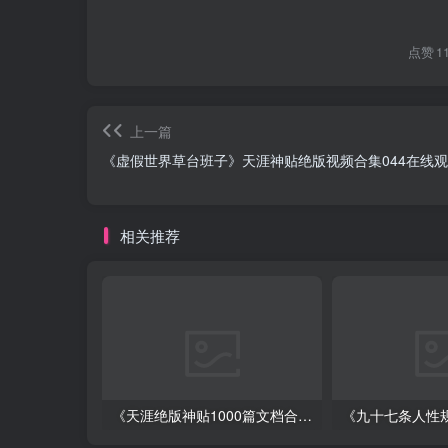
点赞
1
上一篇
《虚假世界草台班子》天涯神贴绝版视频合集044在线
相关推荐
《天涯绝版神贴1000篇文档合集》深度挖掘神仙级资源下载