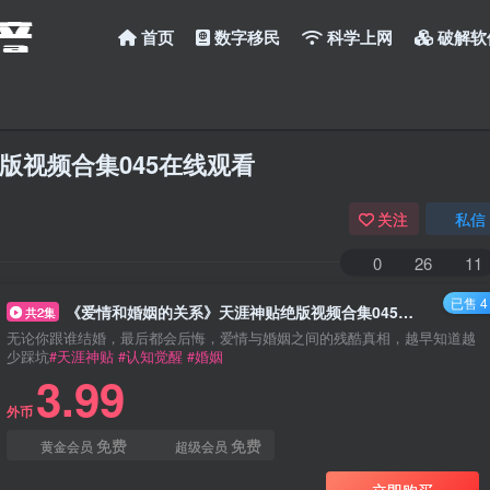
首页
数字移民
科学上网
破解软
版视频合集045在线观看
关注
私信
0
26
11
已售 4
《爱情和婚姻的关系》天涯神贴绝版视频合集045在线观看
共2集
无论你跟谁结婚，最后都会后悔，爱情与婚姻之间的残酷真相，越早知道越
少踩坑
#天涯神贴
#认知觉醒
#婚姻
3.99
外币
免费
免费
黄金会员
超级会员