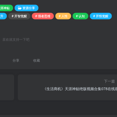
天涯神贴
资源分享
提升
# 开智觉醒
# 强者思维
# 人性
# 认知
# 开悟觉醒
喜欢就支持一下吧
1
分享
收藏
下一篇
《生活商机》天涯神贴绝版视频合集078在线