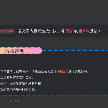
，若文章内容或链接失效，请
留言
或
QQ
反馈！
7:37:45
版权声明
习与参考，如有侵权，请联系站长 QQ
181682245
进行删除处理。
观点和对其真实性负责。
信息，访客发现请向站长举报
我们我们会第一时间更新。
THE END