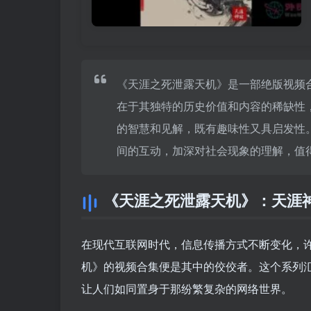
《天涯之死泄露天机》是一部绝版视频
在于其独特的历史价值和内容的稀缺性
的智慧和见解，既有趣味性又具启发性
间的互动，加深对社会现象的理解，值
《天涯之死泄露天机》：天涯神
在现代互联网时代，信息传播方式不断变化，
机》的视频合集便是其中的佼佼者。这个系列
让人们如同置身于那纷繁复杂的网络世界。