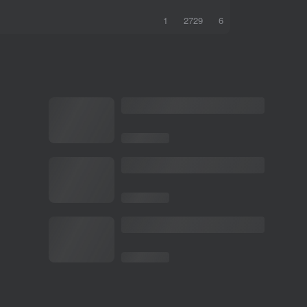
1
2729
6