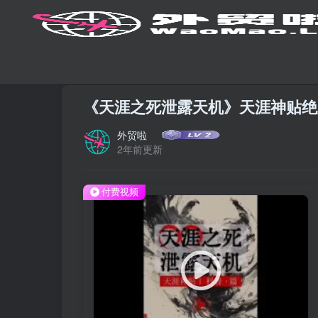
首页
资源分享
天涯神贴
正文
《天涯之死泄露天机》天涯神贴绝
外贸啦
2年前更新
付费视频