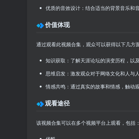
优质的音效设计：
结合适当的背景音乐和
价值体现
通过观看此视频合集，观众可以获得以下几方
知识获取：
了解天涯论坛的演变历程，以
思维启发：
激发观众对于网络文化和人与
情感共鸣：
通过真实的故事和情感，触动
观看途径
该视频合集可以在多个视频平台上观看，包括
优酷