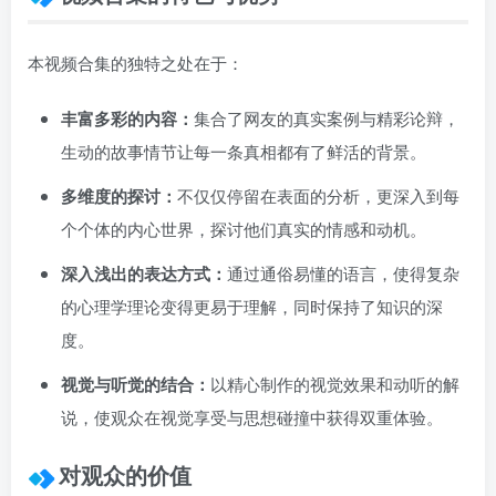
本视频合集的独特之处在于：
丰富多彩的内容：
集合了网友的真实案例与精彩论辩，
生动的故事情节让每一条真相都有了鲜活的背景。
多维度的探讨：
不仅仅停留在表面的分析，更深入到每
个个体的内心世界，探讨他们真实的情感和动机。
深入浅出的表达方式：
通过通俗易懂的语言，使得复杂
的心理学理论变得更易于理解，同时保持了知识的深
度。
视觉与听觉的结合：
以精心制作的视觉效果和动听的解
说，使观众在视觉享受与思想碰撞中获得双重体验。
对观众的价值