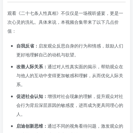
观看《二十七条人性真相》不仅仅是一场视听盛宴，更是一
次心灵的洗礼。具体来说，本视频合集带来了以下几点价
值：
自我反省：
启发观众反思自身的行为和情感，鼓励人们
更好地理解自己的动机与欲望。
改善人际关系：
通过对人性真实面的揭示，帮助观众在
与他人的互动中变得更加敏感和理解，从而优化人际关
系。
促进社会认知：
增强对社会现象的理解，提升观众对社
会行为背后深层原因的敏感度，进而成为更具同理心的
人。
启迪创新思维：
通过不同的视角看待问题，激发观众的