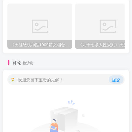
《天涯绝版神贴1000篇文档合集》深度挖掘神仙级资源下载
《
评论
抢沙发
欢迎您留下宝贵的见解！
提交