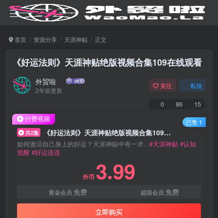
首页
资源分享
天涯神贴
正文
《好运法则》天涯神贴绝版视频合集109在线观看
外贸啦
关注
私信
2年前更新
0
86
15
付费视频
已售 1
《好运法则》天涯神贴绝版视频合集109在线观看
共2集
如何激活自己身上的好运？天涯神贴中有一术...
#天涯神贴
#认知
觉醒
#好运连连
3.99
外币
免费
免费
黄金会员
超级会员
立即购买