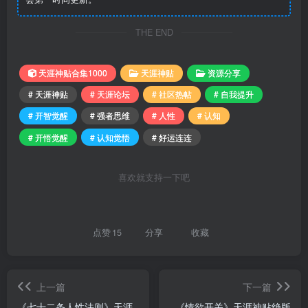
THE END
天涯神贴合集1000
天涯神贴
资源分享
# 天涯神贴
# 天涯论坛
# 社区热帖
# 自我提升
# 开智觉醒
# 强者思维
# 人性
# 认知
# 开悟觉醒
# 认知觉悟
# 好运连连
喜欢就支持一下吧
点赞
15
分享
收藏
上一篇
下一篇
《七十二条人性法则》天涯
《情欲开关》天涯神贴绝版