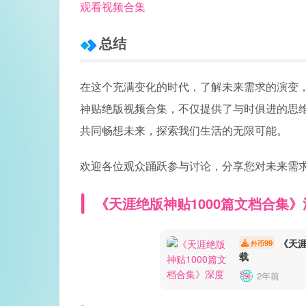
观看视频合集
总结
在这个充满变化的时代，了解未来需求的演变
神贴绝版视频合集，不仅提供了与时俱进的思
共同畅想未来，探索我们生活的无限可能。
欢迎各位观众踊跃参与讨论，分享您对未来需
《天涯绝版神贴1000篇文档合集
《天涯
99
外币
载
2年前