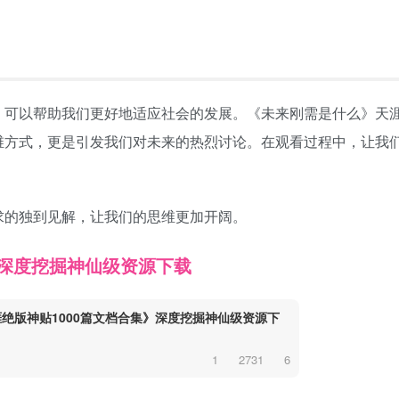
，可以帮助我们更好地适应社会的发展。《未来刚需是什么》天
维方式，更是引发我们对未来的热烈讨论。在观看过程中，让我
求的独到见解，让我们的思维更加开阔。
》深度挖掘神仙级资源下载
绝版神贴1000篇文档合集》深度挖掘神仙级资源下
1
2731
6