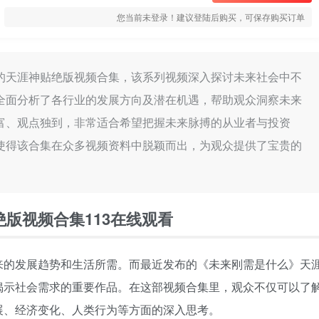
您当前未登录！建议登陆后购买，可保存购买订单
的天涯神贴绝版视频合集，该系列视频深入探讨未来社会中不
全面分析了各行业的发展方向及潜在机遇，帮助观众洞察未来
富、观点独到，非常适合希望把握未来脉搏的从业者与投资
使得该合集在众多视频资料中脱颖而出，为观众提供了宝贵的
版视频合集113在线观看
来的发展趋势和生活所需。而最近发布的《未来刚需是什么》天
揭示社会需求的重要作品。在这部视频合集里，观众不仅可以了
展、经济变化、人类行为等方面的深入思考。