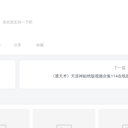
喜欢就支持一下吧
5
分享
收藏
下一篇
《通天术》天涯神贴绝版视频合集114在线