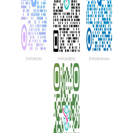
扫码加QQ
扫码加微信
扫码加Skepe