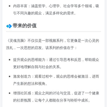
内容丰富：
涵盖哲学、心理学、社会学等多个领域，吸
引不同兴趣的观众，满足多样化的需求。
带来的价值
《灵魂洗脑》不仅仅是一部视频系列，它更像是一次心灵的
洗礼，一次思想的启发。该系列的价值在于：
提升观众的思维能力：
通过引导思考和反思，帮助观众
更好地理解自我与社会的关系。
激发创造力：
观看过程中，观众的思维会被激活，进而
产生新的想法和视角。
增强社区感：
观众之间的讨论与交流，促进了一个健康
的社群氛围，让每个人都能在分享与聆听中成长。