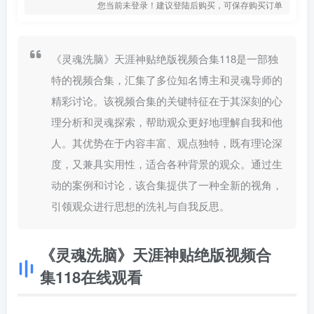
您当前未登录！建议登陆后购买，可保存购买订单
《灵魂洗脑》天涯神贴绝版视频合集118是一部独
特的视频合集，汇集了多位知名博主和灵魂导师的
精彩讨论。该视频合集的关键特征在于其深刻的心
理分析和灵魂探索，帮助观众更好地理解自我和他
人。其优势在于内容丰富、观点独特，既有理论深
度，又兼具实用性，适合各种背景的观众。通过生
动的案例和讨论，该合集提供了一种全新的视角，
引领观众进行思想的洗礼与自我反思。
《灵魂洗脑》天涯神贴绝版视频合
集118在线观看