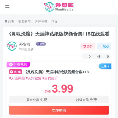
首页
资源分享
天涯神贴
正文
《灵魂洗脑》天涯神贴绝版视频合集118在线观看
外贸啦
关注
私信
2年前更新
0
48
9
付费视频
已售 2
《灵魂洗脑》天涯神贴绝版视频合集118在线观看
共2集
#天涯神贴
#认知觉醒
#自我提升
3.99
外币
免费
免费
黄金会员
超级会员
立即购买