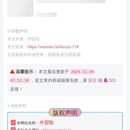
©
转载声明
本文作者：外贸啦
本文链接：
https://waimao.la/tianya-118
文章版权归作者所有，转载务必注明来源。
温馨提示：
本文最后更新于
2024-11-04
，若文章内容或链接失效，请
留言
或
QQ
07:52:38
反馈！
©
版权声明
版权声明
外贸啦
1
本网站名称：
2