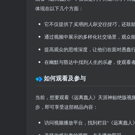
体现在以下几个方面：
它不仅提供了
实用的人际交往技巧
，还鼓
通过视频中展示的多样化社交场景，观众
提高观众的思维深度，让他们在面对愚蠢
在幽默与豁达中
找到人生的乐趣
，使观看
如何观看及参与
当前，想要观看《远离蠢人》天涯神贴绝版视频
步，即可享受这部精品内容：
访问视频播放平台，找到栏目“《远离蠢人