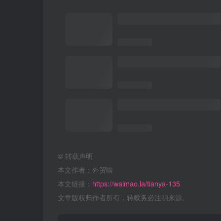
©
转载声明
本文作者：外贸啦
本文链接：
https://waimao.la/tianya-135
文章版权归作者所有，转载务必注明来源。