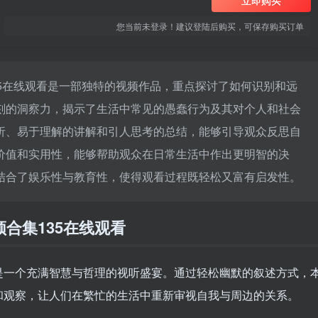
立即购买
您当前未登录！建议登陆后购买，可保存购买订单
5在线观看是一部独特的视频作品，重点探讨了如何识别和远
刻的洞察力，揭示了生活中常见的愚蠢行为及其对个人和社会
析、易于理解的讲解和引人思考的总结，能够引导观众反思自
价值和实用性，能够帮助观众在日常生活中作出更明智的决
结合了娱乐性与教育性，使得观看过程既轻松又富有启发性。
合集135在线观看
是一个充满智慧与哲理的视听盛宴。通过轻松幽默的叙述方式，
和观察，让人们在繁忙的生活中重新审视自我与周边的关系。