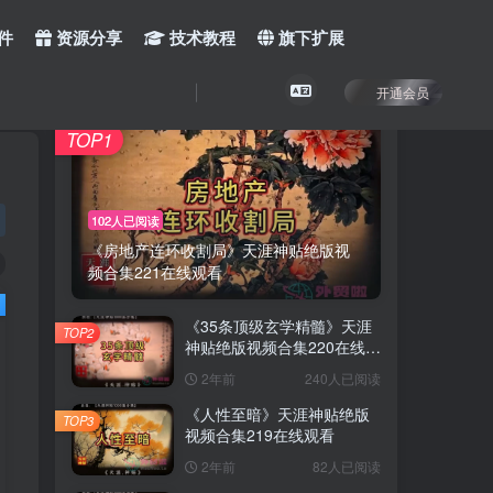
件
资源分享
技术教程
旗下扩展
开通会员
TOP1
102人已阅读
《房地产连环收割局》天涯神贴绝版视
频合集221在线观看
《35条顶级玄学精髓》天涯
TOP2
神贴绝版视频合集220在线观
看
2年前
240人已阅读
《人性至暗》天涯神贴绝版
TOP3
视频合集219在线观看
2年前
82人已阅读