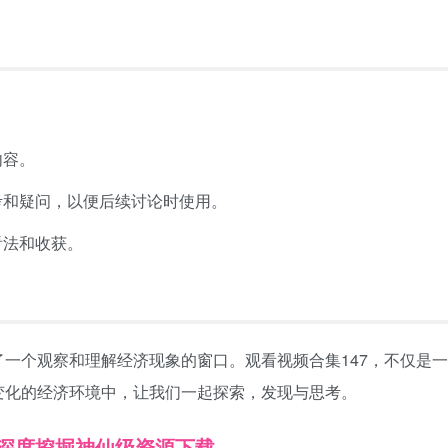
内容。
考和疑问，以便后续讨论时使用。
看法和收获。
一个观察和理解经济现象的窗口。观看视频合集147，不仅是一
变化的经济环境中，让我们一起探索，发现与思考。
》深度挖掘神仙级资源下载