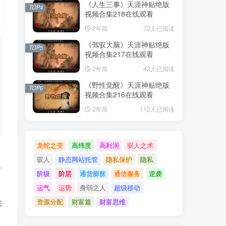
《人生三事》天涯神贴绝版
TOP4
视频合集218在线观看
2年前
72人已阅读
《驾驭大脑》天涯神贴绝版
TOP5
视频合集217在线观看
2年前
42人已阅读
《野性觉醒》天涯神贴绝版
TOP6
视频合集216在线观看
2年前
112人已阅读
龙蛇之变
高纬度
高利润
驭人之术
驭人
静态网站托管
隐私保护
隐私
阶级
阶层
通货膨胀
通信服务
逆袭
运气
运势
身弱之人
超级移动
资源分配
财富篇
财富思维
来