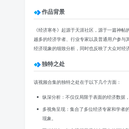
作品背景
《经济寒冬》起源于天涯社区，源于一篇神帖
越多的经济学者、行业专家以及普通用户参与
经济现象的细致分析，同时也反映了大众对经
独特之处
该视频合集的独特之处在于以下几个方面：
纵深分析：
不仅仅局限于表面的经济数据
多视角呈现：
集合了多位经济专家和学者
现象。