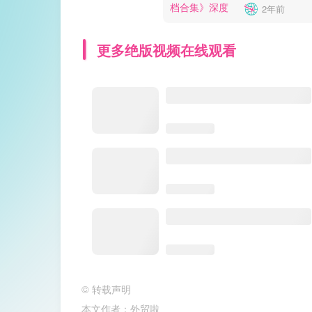
2年前
更多绝版视频在线观看
©
转载声明
本文作者：外贸啦