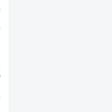
发
社
多
文