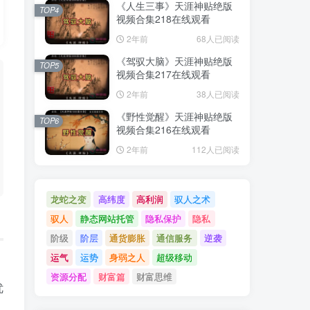
《人生三事》天涯神贴绝版
TOP4
视频合集218在线观看
2年前
68人已阅读
《驾驭大脑》天涯神贴绝版
TOP5
视频合集217在线观看
2年前
38人已阅读
《野性觉醒》天涯神贴绝版
TOP6
视频合集216在线观看
2年前
112人已阅读
龙蛇之变
高纬度
高利润
驭人之术
驭人
静态网站托管
隐私保护
隐私
阶级
阶层
通货膨胀
通信服务
逆袭
运气
运势
身弱之人
超级移动
资源分配
财富篇
财富思维
优