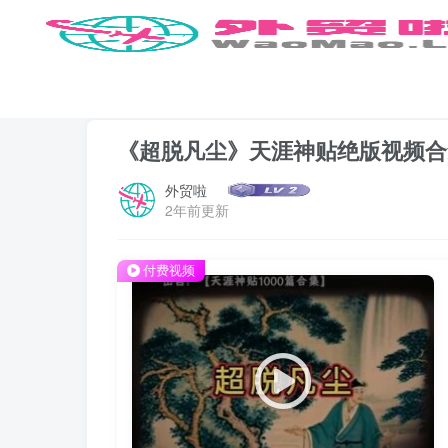
首页
资源分享
天涯神贴
正文
《超脱凡尘》天涯神贴绝版视频合
外贸啦
2年前更新
付费视频