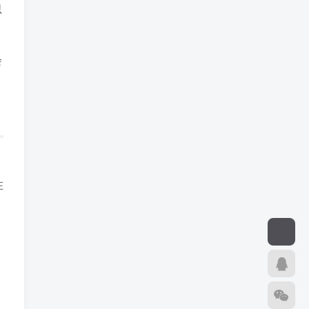
思
会
在