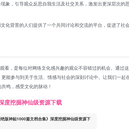
会现象，引导观众反思自我生活及社交关系，激发出更深层次的
同文化背景的人们提供了一个共同讨论和交流的平台，促进了社
线观看，是每位对网络文化感兴趣的观众不容错过的机会。通过这
，更能参与到关于生活、情感与社会的深刻讨论中。让我们一起
的共鸣，感受文化的脉动！
》深度挖掘神仙级资源下载
绝版神贴1000篇文档合集》深度挖掘神仙级资源下