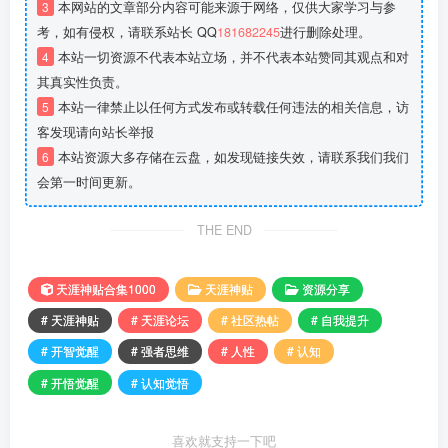
3
本网站的文章部分内容可能来源于网络，仅供大家学习与参
考，如有侵权，请联系站长 QQ
181682245
进行删除处理。
4
本站一切资源不代表本站立场，并不代表本站赞同其观点和对
其真实性负责。
5
本站一律禁止以任何方式发布或转载任何违法的相关信息，访
客发现请向站长举报
6
本站资源大多存储在云盘，如发现链接失效，请联系我们我们
会第一时间更新。
THE END
天涯神贴合集1000
天涯神贴
资源分享
# 天涯神贴
# 天涯论坛
# 社区热帖
# 自我提升
# 开智觉醒
# 强者思维
# 人性
# 认知
# 开悟觉醒
# 认知觉悟
喜欢就支持一下吧