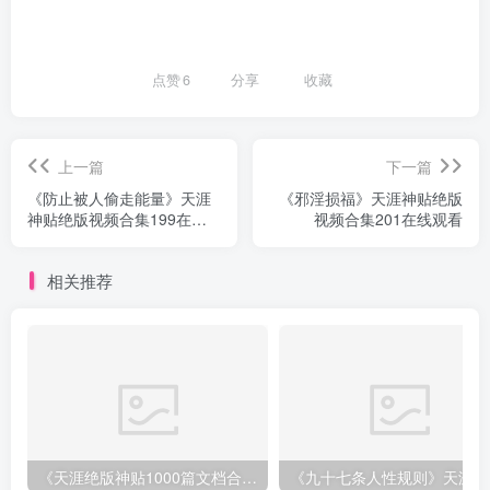
点赞
6
分享
收藏
上一篇
下一篇
《防止被人偷走能量》天涯
《邪淫损福》天涯神贴绝版
神贴绝版视频合集199在线
视频合集201在线观看
观看
相关推荐
《天涯绝版神贴1000篇文档合集》深度挖掘神仙级资源下载
《