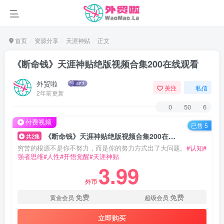
首页
资源分享
天涯神贴
正文
《断命钱》天涯神贴绝版视频合集200在线观看
外贸啦
关注
私信
2年前更新
0
50
6
付费视频
已售 5
《断命钱》天涯神贴绝版视频合集200在线观看
共2集
穷苦的根源不是你不努力，而是你的努力方式出了大问题。
#认知#
强者思维#人性#开悟觉醒#天涯神贴
3.99
外币
免费
免费
黄金会员
超级会员
立即购买