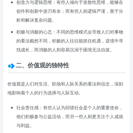
创造力与逻辑思维：有些人倾向于发散性思维，能够在
创作和创新中游刃有余；而有些人则逻辑严谨，善于分
析和解决复杂问题。
积极与消极的心态：不同的思维模式会导致人们对事物
的看法截然不同，积极的人往往能抓住机遇，逆境中寻
找成长，而消极的人则容易沉溺于困境无法自拔。
二、价值观的独特性
价值观是人们对生活、职场和人际关系的看法和信念，深刻
地影响着个人的行为选择与人际互动。
社会责任感：有些人认为回馈社会是个人的重要使命，
他们积极参与公益活动，而另一些人则更关注个人成就
与利益。