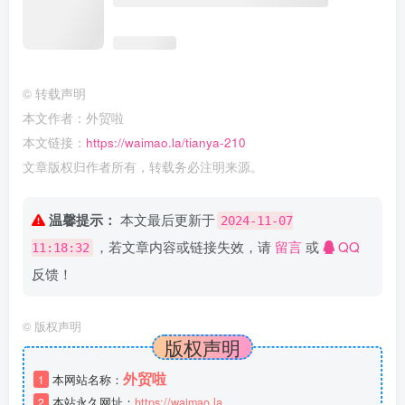
©
转载声明
本文作者：外贸啦
本文链接：
https://waimao.la/tianya-210
文章版权归作者所有，转载务必注明来源。
温馨提示：
本文最后更新于
2024-11-07
，若文章内容或链接失效，请
留言
或
QQ
11:18:32
反馈！
©
版权声明
版权声明
外贸啦
1
本网站名称：
2
本站永久网址：
https://waimao.la