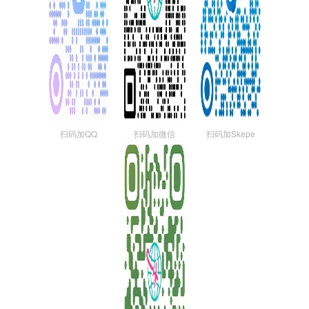
扫码加QQ
扫码加微信
扫码加Skepe