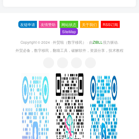
友链申请
友情赞助
网站状态
关于我们
RSS订阅
SiteMap
Copyright © 2024 ·
外贸啦（数字移民）
· 由
ZIBLL
强力驱动.
外贸必备，数字移民，翻墙工具，破解软件，资源分享，技术教程