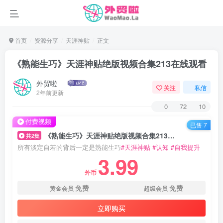
首页
资源分享
天涯神贴
正文
《熟能生巧》天涯神贴绝版视频合集213在线观看
外贸啦
关注
私信
2年前更新
0
72
10
付费视频
已售 7
《熟能生巧》天涯神贴绝版视频合集213在线观看
共2集
所有淡定自若的背后一定是熟能生巧
#天涯神贴
#认知
#自我提升
3.99
外币
免费
免费
黄金会员
超级会员
立即购买