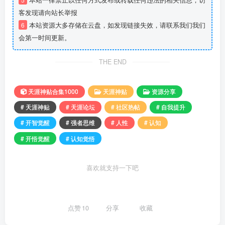
本站一律禁止以任何方式发布或转载任何违法的相关信息，访
客发现请向站长举报
6
本站资源大多存储在云盘，如发现链接失效，请联系我们我们
会第一时间更新。
THE END
天涯神贴合集1000
天涯神贴
资源分享
# 天涯神贴
# 天涯论坛
# 社区热帖
# 自我提升
# 开智觉醒
# 强者思维
# 人性
# 认知
# 开悟觉醒
# 认知觉悟
喜欢就支持一下吧
点赞
10
分享
收藏