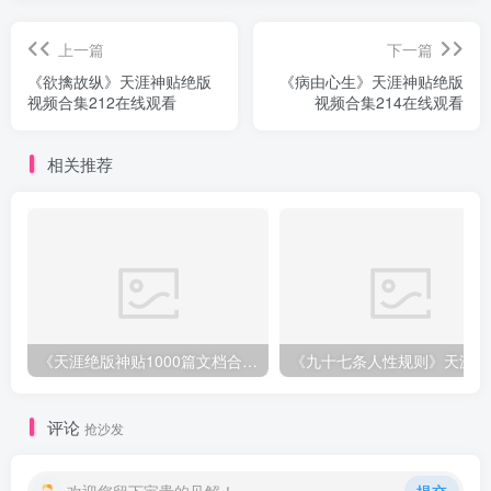
上一篇
下一篇
《欲擒故纵》天涯神贴绝版
《病由心生》天涯神贴绝版
视频合集212在线观看
视频合集214在线观看
相关推荐
《天涯绝版神贴1000篇文档合集》深度挖掘神仙级资源下载
《
评论
抢沙发
欢迎您留下宝贵的见解！
提交