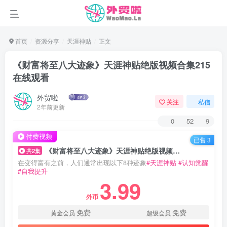
首页
资源分享
天涯神贴
正文
《财富将至八大迹象》天涯神贴绝版视频合集215
在线观看
外贸啦
关注
私信
2年前更新
0
52
9
付费视频
已售 3
《财富将至八大迹象》天涯神贴绝版视频合集215在线观看
共2集
在变得富有之前，人们通常出现以下8种迹象
#天涯神贴
#认知觉醒
#自我提升
3.99
外币
免费
免费
黄金会员
超级会员