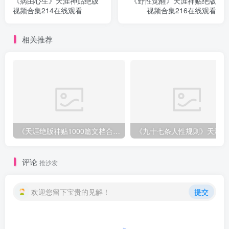
《病由心生》天涯神贴绝版
《野性觉醒》天涯神贴绝版
视频合集214在线观看
视频合集216在线观看
相关推荐
《天涯绝版神贴1000篇文档合集》深度挖掘神仙级资源下载
《
评论
抢沙发
欢迎您留下宝贵的见解！
提交