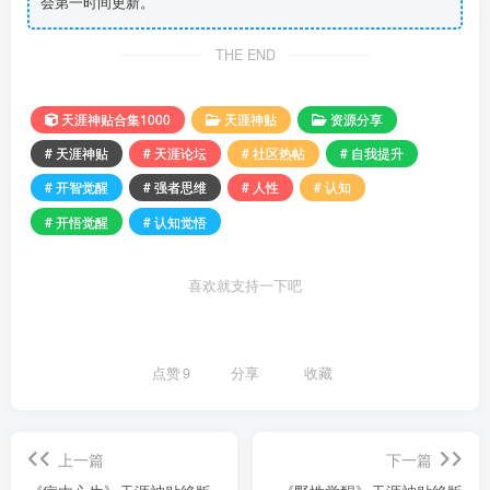
会第一时间更新。
THE END
天涯神贴合集1000
天涯神贴
资源分享
# 天涯神贴
# 天涯论坛
# 社区热帖
# 自我提升
# 开智觉醒
# 强者思维
# 人性
# 认知
# 开悟觉醒
# 认知觉悟
喜欢就支持一下吧
点赞
9
分享
收藏
上一篇
下一篇