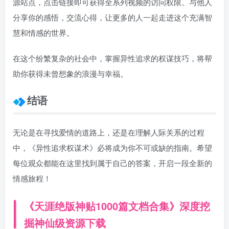
源站点，点击链接即可获得全系列视频的访问权限。与他人
分享你的感悟，交流心得，让更多的人一起走进这个充满智
慧和情感的世界。
在这个纷繁复杂的社会中，掌握异性追求的权谋技巧，将帮
助你获得未曾想象的浪漫与幸福。
结语
无论是在寻找爱情的道路上，还是在理解人际关系的过程
中，《异性追求权谋术》必将成为你不可或缺的指南。希望
每位观众都能在这里找到属于自己的答案，开启一段全新的
情感旅程！
《天涯绝版神贴1000篇文档合集》深度挖
掘神仙级资源下载