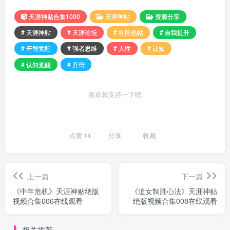
天涯神贴合集1000
天涯神贴
资源分享
# 天涯神贴
# 天涯论坛
# 社区热帖
# 自我提升
# 开智觉醒
# 强者思维
# 人性
# 认知
# 认知觉醒
# 开窍
喜欢就支持一下吧
点赞
14
分享
收藏
上一篇
下一篇
《中年危机》天涯神贴绝版
《追女制胜心法》天涯神贴
视频合集006在线观看
绝版视频合集008在线观看
相关推荐