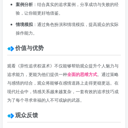
案例分析
：结合真实的追求案例，分享成功与失败的经
验，让你能更好地借鉴。
情境模拟
：通过角色扮演和情境模拟，提高观众的实际
操作能力。
价值与优势
观看《异性追求权谋术》不仅能够帮助观众提升个人魅力与
追求能力，更能为他们提供一种
全面的思维方式
。通过策略
与感情的结合，观众将能够在感情道路上走得更稳更远。在
现代社会中，情感关系越来越复杂，一套有效的追求技巧成
为了每个寻求幸福的人不可或缺的武器。
观众反馈