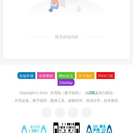
暂无评论内容
友链申请
友情赞助
网站状态
关于我们
RSS订阅
SiteMap
Copyright © 2024 ·
外贸啦（数字移民）
· 由
ZIBLL
强力驱动.
外贸必备，数字移民，翻墙工具，破解软件，资源分享，技术教程