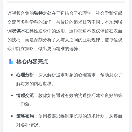
该视频合集的
独特之处
在于它结合了心理学、社会学和情感
交流等多种学科的知识。与传统的追求技巧不同，本系列强
调
权谋术
在异性追求中的运用。这种视角不仅仅停留在表面
的技巧，而是深刻分析了人与人之间的互动规律，使每位观
众都能在策略上做出更为精准的选择。
核心内容亮点
心理分析
：深入解析追求对象的心理需求，帮助观众了
解对方的内心世界。
情感交流
：教你如何通过有效的沟通技巧建立良好的第
一印象。
策略布局
：使用权谋思维制定长期的追求计划，从容面
对各种情况。