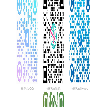
扫码加QQ
扫码加微信
扫码加Skepe