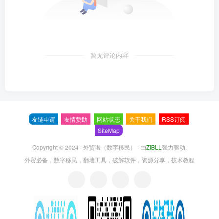
暂无评论内容
友链申请
友情赞助
网站状态
关于我们
RSS订阅
SiteMap
Copyright © 2024 ·
外贸啦（数字移民）
· 由
ZIBLL
强力驱动.
外贸必备，数字移民，翻墙工具，破解软件，资源分享，技术教程