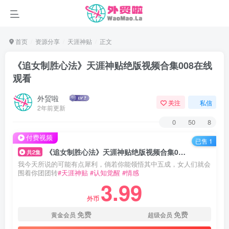
首页
资源分享
天涯神贴
正文
《追女制胜心法》天涯神贴绝版视频合集008在线
观看
外贸啦
关注
私信
2年前更新
0
50
8
付费视频
已售 1
《追女制胜心法》天涯神贴绝版视频合集008在线观看
共2集
我今天所说的可能有点犀利，倘若你能领悟其中五成，女人们就会
围着你团团转
#天涯神贴
#认知觉醒
#情感
3.99
外币
免费
免费
黄金会员
超级会员