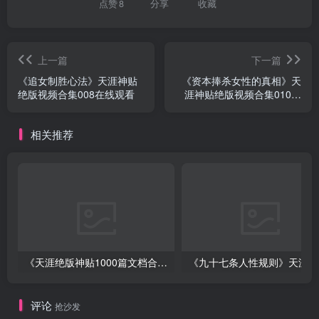
点赞
8
分享
收藏
上一篇
下一篇
《追女制胜心法》天涯神贴
《资本捧杀女性的真相》天
绝版视频合集008在线观看
涯神贴绝版视频合集010在
线观看
相关推荐
《天涯绝版神贴1000篇文档合集》深度挖掘神仙级资源下载
《
评论
抢沙发