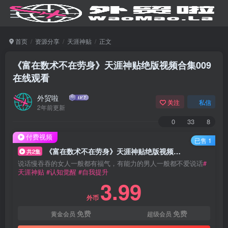
首页
资源分享
天涯神贴
正文
《富在数术不在劳身》天涯神贴绝版视频合集009
在线观看
外贸啦
关注
私信
2年前更新
0
33
8
付费视频
已售 1
《富在数术不在劳身》天涯神贴绝版视频合集009在线观看
共2集
说话慢吞吞的女人一般都有福气，有能力的男人一般都不爱说话
#
天涯神贴
#认知觉醒
#自我提升
3.99
外币
免费
免费
黄金会员
超级会员