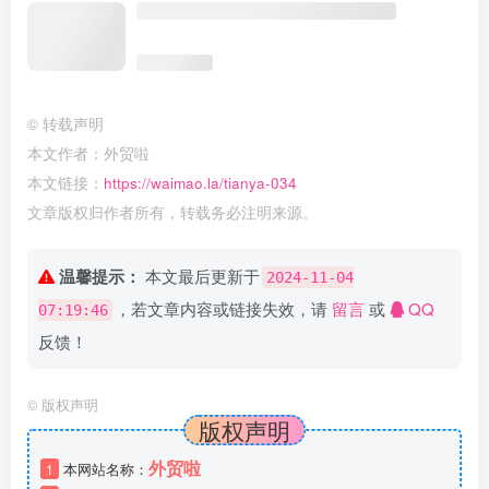
©
转载声明
本文作者：外贸啦
本文链接：
https://waimao.la/tianya-034
文章版权归作者所有，转载务必注明来源。
温馨提示：
本文最后更新于
2024-11-04
，若文章内容或链接失效，请
留言
或
QQ
07:19:46
反馈！
©
版权声明
版权声明
外贸啦
1
本网站名称：