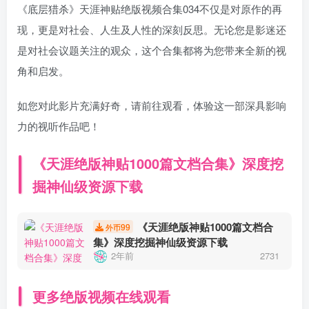
《底层猎杀》天涯神贴绝版视频合集034不仅是对原作的再
现，更是对社会、人生及人性的深刻反思。无论您是影迷还
是对社会议题关注的观众，这个合集都将为您带来全新的视
角和启发。
如您对此影片充满好奇，请前往观看，体验这一部深具影响
力的视听作品吧！
《天涯绝版神贴1000篇文档合集》深度挖
掘神仙级资源下载
《天涯绝版神贴1000篇文档合
99
外币
集》深度挖掘神仙级资源下载
2年前
2731
更多绝版视频在线观看