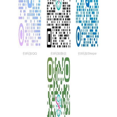
扫码加QQ
扫码加微信
扫码加Skepe