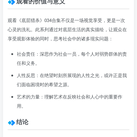
观看的价值与意义
观看《底层猎杀》034合集不仅是一场视觉享受，更是一次
心灵的洗礼。此系列通过对底层生活的真实描绘，让观众在
享受观影体验的同时，思考社会中的诸多现实问题：
社会责任：深思作为社会一员，每个人对弱势群体的责
任和义务。
人性反思：在绝望时刻所展现的人性之光，或许正是我
们面临困境时的希望之源。
艺术的力量：理解艺术在反映社会和人心中的重要作
用。
结论