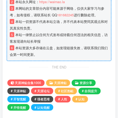
2
本站永久网址：
https://waimao.la
3
本网站的文章部分内容可能来源于网络，仅供大家学习与参
考，如有侵权，请联系站长 QQ
181682245
进行删除处理。
4
本站一切资源不代表本站立场，并不代表本站赞同其观点和对
其真实性负责。
5
本站一律禁止以任何方式发布或转载任何违法的相关信息，访
客发现请向站长举报
6
本站资源大多存储在云盘，如发现链接失效，请联系我们我们
会第一时间更新。
THE END
天涯神贴合集1000
天涯神贴
资源分享
# 天涯神贴
# 天涯论坛
# 社区热帖
# 自我提升
# 开智觉醒
# 强者思维
# 人性
# 认知
# 开悟觉醒
# 认知觉醒