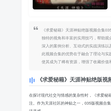
《求爱秘籍》天涯神贴绝版视频合集03
独特的视角和丰富的实用技巧，帮助观
深入的案例分析、互动式的实战演练以
此视频合集的优势在于融合了理论与实
使其成为了稀有资源，增强了收藏价值
《求爱秘籍》天涯神贴绝版视频
在探讨现代社交与情感的复杂性时，《求爱秘
注。作为天涯社区的神贴之一，035版视频合
活灵感。