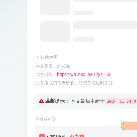
©
转载声明
本文作者：外贸啦
本文链接：
https://waimao.la/tianya-035
文章版权归作者所有，转载务必注明来源。
温馨提示：
本文最后更新于
2024-11-04 0
©
版权声明
外贸啦
1