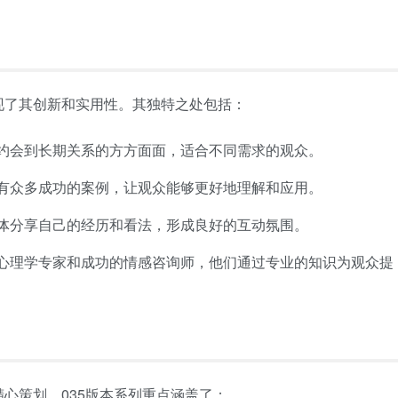
现了其创新和实用性。其独特之处包括：
初次约会到长期关系的方方面面，适合不同需求的观众。
，还有众多成功的案例，让观众能够更好地理解和应用。
交媒体分享自己的经历和看法，形成良好的互动氛围。
多是心理学专家和成功的情感咨询师，他们通过专业的知识为观众提
心策划。035版本系列重点涵盖了：