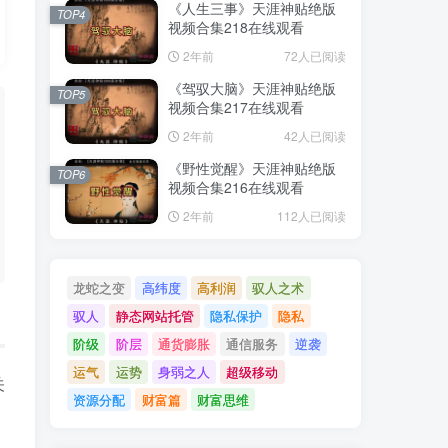
《人生三事》天涯神贴绝版
TOP4
视频合集218在线观看
2年前
72人已阅读
《驾驭大脑》天涯神贴绝版
TOP5
视频合集217在线观看
2年前
42人已阅读
《野性觉醒》天涯神贴绝版
TOP6
视频合集216在线观看
2年前
112人已阅读
龙蛇之变
高纬度
高利润
驭人之术
驭人
静态网站托管
隐私保护
隐私
阶级
阶层
通货膨胀
通信服务
逆袭
运气
运势
身弱之人
超级移动
关
资源分配
财富篇
财富思维