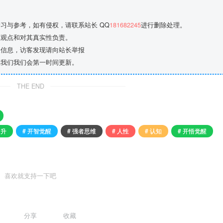
习与参考，如有侵权，请联系站长 QQ
181682245
进行删除处理。
观点和对其真实性负责。
信息，访客发现请向站长举报
我们我们会第一时间更新。
THE END
提升
# 开智觉醒
# 强者思维
# 人性
# 认知
# 开悟觉醒
喜欢就支持一下吧
分享
收藏