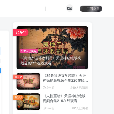
开通会员
TOP1
102人已阅读
《房地产连环收割局》天涯神贴绝版视
频合集221在线观看
《35条顶级玄学精髓》天涯
TOP2
神贴绝版视频合集220在线观
看
2年前
240人已阅读
《人性至暗》天涯神贴绝版
TOP3
视频合集219在线观看
2年前
82人已阅读