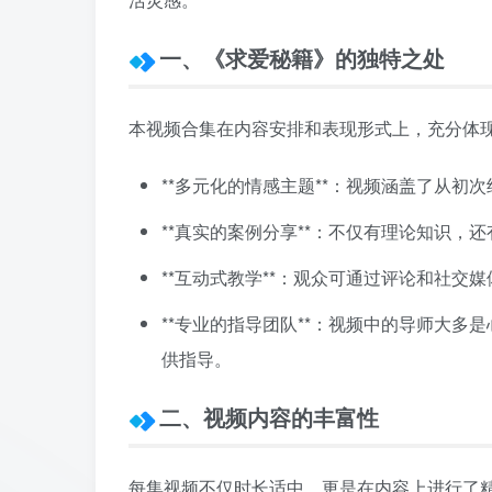
一、《求爱秘籍》的独特之处
本视频合集在内容安排和表现形式上，充分体
**多元化的情感主题**：视频涵盖了从
**真实的案例分享**：不仅有理论知识
**互动式教学**：观众可通过评论和社
**专业的指导团队**：视频中的导师大
供指导。
二、视频内容的丰富性
每集视频不仅时长适中，更是在内容上进行了精