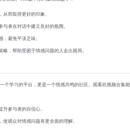
力，从而取得更好的印象。
助参与者在对话中建立良好的氛围。
鲜感，避免平淡乏味。
决策略，帮助受困于情感问题的人走出困局。
是一个学习的平台，更是一个情感共鸣的社区。观看此视频合集能
，提升参与者的自信心。
享，使观众对情感问题有更全面的理解。