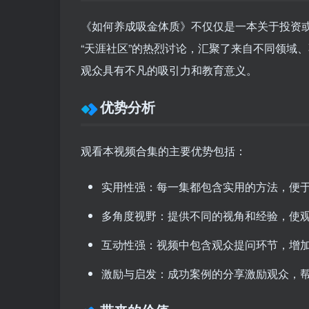
《如何养成吸金体质》不仅仅是一本关于投资
“天涯社区”的热烈讨论，汇聚了来自不同领域
观众具有不凡的吸引力和教育意义。
优势分析
观看本视频合集的主要优势包括：
实用性强
：每一集都包含实用的方法，便
多角度视野
：提供不同的视角和经验，使
互动性强
：视频中包含观众提问环节，增
激励与启发
：成功案例的分享激励观众，