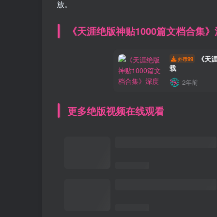
放。
《天涯绝版神贴1000篇文档合集
《天涯
99
外币
载
2年前
更多绝版视频在线观看