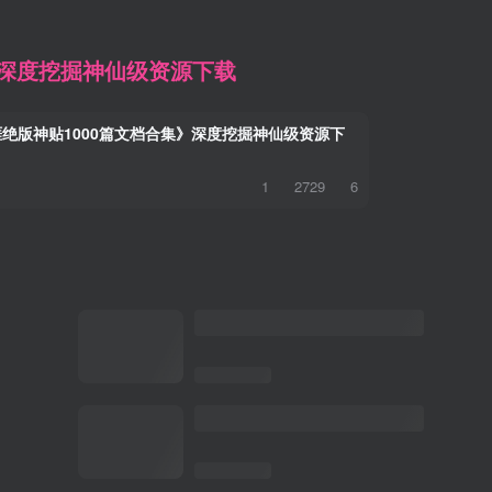
》深度挖掘神仙级资源下载
绝版神贴1000篇文档合集》深度挖掘神仙级资源下
1
2729
6