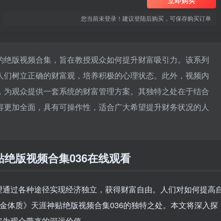
立即购买
您当前未登录！建议登陆后购买，可保存购买订单
的绝版视频合集，旨在教授观众如何提升财富吸引力。该系列
人们树立正确的财富观，培养积极的心理状态。此外，视频内
，为观众提供一套系统的财富管理方案。其独特之处在于结合
容更加全面，具有可操作性，适合广大希望提升财务状况的人
绝版视频合集036在线观看
望通过各种途径实现经济独立，获得财富自由。人们对如何提高
吸金体质》天涯神贴绝版视频合集036的独特之处。本文将深入探
它为观众带来的深远价值。