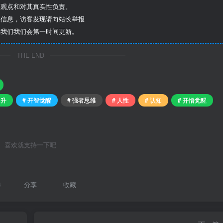
观点和对其真实性负责。
信息，访客发现请向站长举报
我们我们会第一时间更新。
THE END
提升
# 开智觉醒
# 强者思维
# 人性
# 认知
# 开悟觉醒
喜欢就支持一下吧
4
分享
收藏