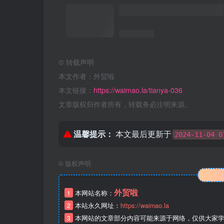
©
转载声明
本文作者：外贸啦
本文链接：
https://waimao.la/tianya-036
文章版权归作者所有，转载务必注明来源。
温馨提示：
本文最后更新于
2024-11-04 0
©
版权声明
外贸啦
1
本网站名称：
2
本站永久网址：
https://waimao.la
3
本网站的文章部分内容可能来源于网络，仅供大家学