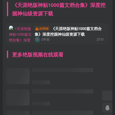
《天涯绝版神贴1000篇文档合集》深度挖
掘神仙级资源下载
《天涯绝版神贴1000篇文档合
99
外币
集》深度挖掘神仙级资源下载
2年前
2731
更多绝版视频在线观看