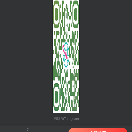
扫码加Telegram
7