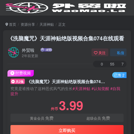
首页
资源分享
天涯神贴
正文
《洗脑魔咒》天涯神贴绝版视频合集074在线观看
外贸啦
关注
私信
2年前更新
0
55
7
付费视频
已售 2
《洗脑魔咒》天涯神贴绝版视频合集074在线观看
共2集
究竟是谁推动了这种恶劣风气的生长
#天涯神贴
#认知觉醒
#自我
提升
3.99
外币
免费
免费
黄金会员
超级会员
立即购买