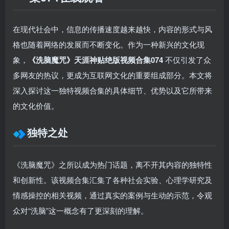
在现代社会中，信息的传播速度越来越快，内容的形式与风
格也随着网络的发展而不断变化。作为一种新兴的文化现
象，
《洗脑魔咒》天涯神贴绝版视频合集074
不仅引发了众
多网友的热议，更成为互联网文化的重要组成部分。本文将
深入探讨这一独特视频合集的具体细节、优势以及它所带来
的文化价值。
独特之处
《洗脑魔咒》之所以成为热门话题，离不开其内容的独特性
和创新性。该视频合集汇集了各种社会实验、心理学研究及
情感操控的相关视频，通过真实的案例与生动的示范，令观
众对“洗脑”这一概念有了更深刻的理解。