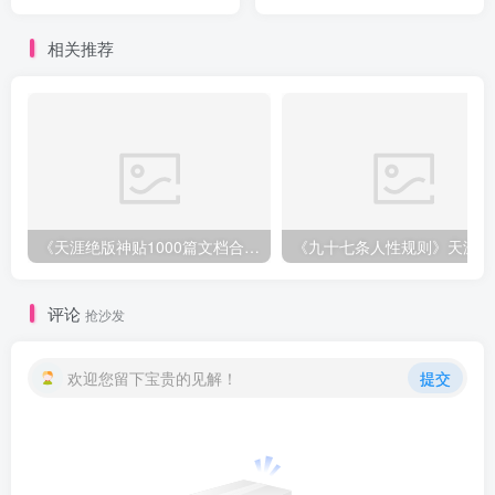
相关推荐
《天涯绝版神贴1000篇文档合集》深度挖掘神仙级资源下载
《
评论
抢沙发
欢迎您留下宝贵的见解！
提交