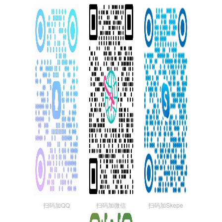
扫码加QQ
扫码加微信
扫码加Skepe