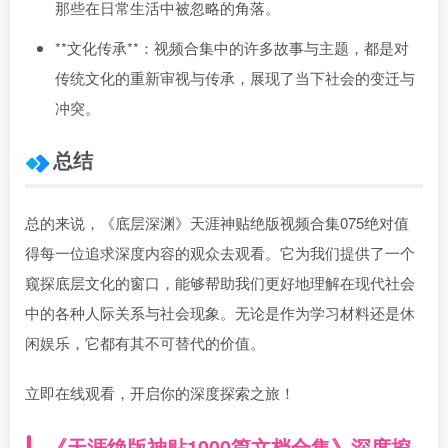
那些在日常生活中被忽略的角落。
**文化传承**：视频合集中的许多故事与主题，都是对
传统文化的重新审视与传承，展现了当下社会的变迁与
冲突。
总结
总的来说，《底层深渊》天涯神贴绝版视频合集075绝对值
得每一位追求深度内容的观众去观看。它为我们提供了一个
窥探底层文化的窗口，能够帮助我们更好地理解在现代社会
中的各种人际关系与社会现象。无论是作为学习材料还是休
闲娱乐，它都有其不可替代的价值。
立即在线观看，开启你的深度探索之旅！
《天涯绝版神贴1000篇文档合集》深度挖