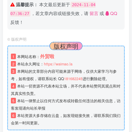
温馨提示：
本文最后更新于
2024-11-04
，若文章内容或链接失效，请
留言
或
QQ
07:36:27
反馈！
©
版权声明
版权声明
外贸啦
1
本网站名称：
2
本站永久网址：
https://waimao.la
3
本网站的文章部分内容可能来源于网络，仅供大家学习与参
考，如有侵权，请联系站长 QQ
181682245
进行删除处理。
4
本站一切资源不代表本站立场，并不代表本站赞同其观点和对
其真实性负责。
5
本站一律禁止以任何方式发布或转载任何违法的相关信息，访
客发现请向站长举报
6
本站资源大多存储在云盘，如发现链接失效，请联系我们我们
会第一时间更新。