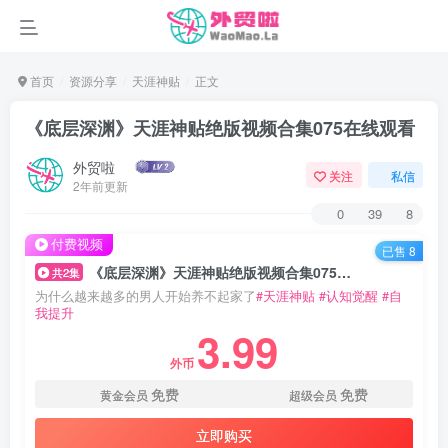
首页
资源分享
天涯神贴
正文
《底层深渊》天涯神贴绝版视频合集075在线观看
外贸啦
关注
私信
2年前更新
0
39
8
付费视频
已售 8
《底层深渊》天涯神贴绝版视频合集075在线观看
共2集
为什么越来越多的男人开始养不起家了
#天涯神贴
#认知觉醒
#自
我提升
3.99
外币
免费
免费
黄金会员
超级会员
立即购买