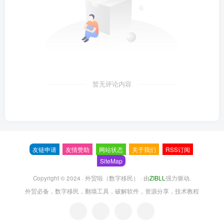
暂无评论内容
友链申请
友情赞助
网站状态
关于我们
RSS订阅
SiteMap
Copyright © 2024 ·
外贸啦（数字移民）
· 由
ZIBLL
强力驱动.
外贸必备，数字移民，翻墙工具，破解软件，资源分享，技术教程