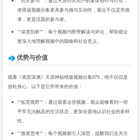
**社区参与**：通过天涯社区用户的集体创作与讨论，
使得该视频合集更具参与感与互动性，观众不仅是旁观
者，更是话题的参与者。
**深度剖析**：每个视频均附带解读与评论，帮助观众
更深入地理解视频中的隐喻和社会意义。
优势与价值
观看《底层深渊》天涯神贴绝版视频合集075，绝不仅仅是
放松身心。以下是它所带来的价值：
**拓宽视野**：通过观看这些视频，观众能够看到一些
平常无法触及的生活状态，更加全面地认识社会的多样
性。
**激发思考**：每个视频都引人深思，提醒我们去关注