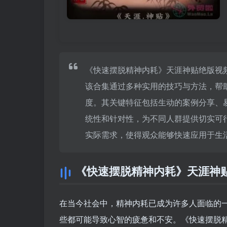
《快速摆脱精神内耗》天涯神贴绝版视频
该合集通过多种实用的技巧与方法，帮
度。其关键特征包括生动的案例分享、
统性和针对性，为不同人群提供切实可
实际需求，使得观众能够快速应用于生
《快速摆脱精神内耗》天涯神贴
在当今社会中，精神内耗已成为许多人面临的
些都可能导致心智的疲惫和不安。《快速摆脱