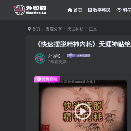
首页
数字移民
科
首页
资源分享
天涯神贴
正文
《快速摆脱精神内耗》天涯神贴绝
外贸啦
2年前更新
付费视频