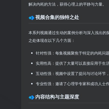
解决内耗的方法，获得心理上的平静与力量。
视频合集的独特之处
本系列视频通过生动的案例分析与深入浅出的
之处体现在以下几个方面：
针对性强：每集视频聚焦于特定的内耗问
实用性高：提供了大量可以直接应用于生
互动性强：视频中设置了提问与讨论环节
专业性强：邀请了心理学专家和成功人士
内容结构与主题深度