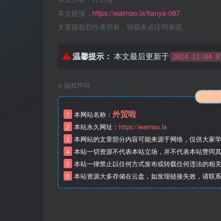
本文链接：
https://waimao.la/tianya-087
文章版权归作者所有，转载务必注明来源。
温馨提示：
本文最后更新于
2024-11-04 0
©
版权声明
外贸啦
1
本网站名称：
2
本站永久网址：
https://waimao.la
3
本网站的文章部分内容可能来源于网络，仅供大家学
4
本站一切资源不代表本站立场，并不代表本站赞同其
5
本站一律禁止以任何方式发布或转载任何违法的相关
6
本站资源大多存储在云盘，如发现链接失效，请联系