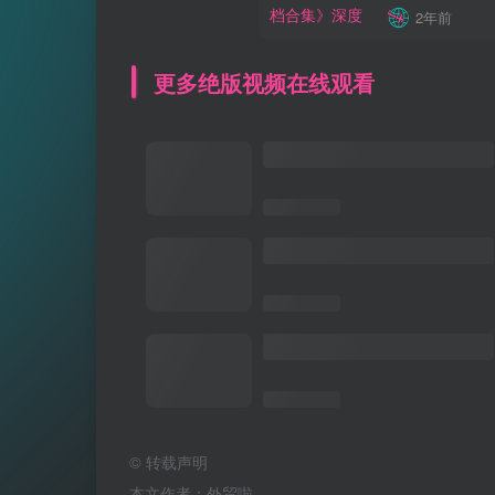
2年前
更多绝版视频在线观看
©
转载声明
本文作者：外贸啦