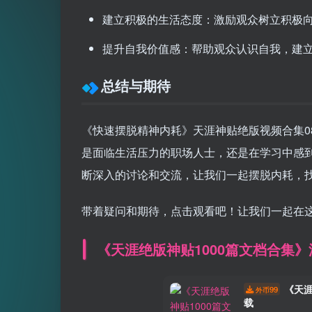
建立积极的生活态度：激励观众树立积极
提升自我价值感：帮助观众认识自我，建
总结与期待
《快速摆脱精神内耗》天涯神贴绝版视频合集0
是面临生活压力的职场人士，还是在学习中感
断深入的讨论和交流，让我们一起摆脱内耗，
带着疑问和期待，点击观看吧！让我们一起在
《天涯绝版神贴1000篇文档合集
《天涯
99
外币
载