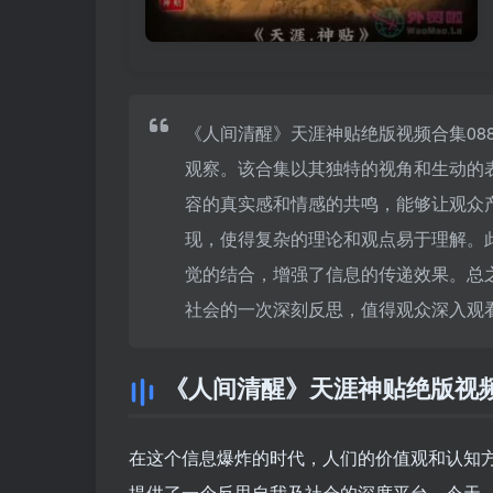
《人间清醒》天涯神贴绝版视频合集08
观察。该合集以其独特的视角和生动的
容的真实感和情感的共鸣，能够让观众
现，使得复杂的理论和观点易于理解。
觉的结合，增强了信息的传递效果。总
社会的一次深刻反思，值得观众深入观
《人间清醒》天涯神贴绝版视频
在这个信息爆炸的时代，人们的价值观和认知
提供了一个反思自我及社会的深度平台。今天