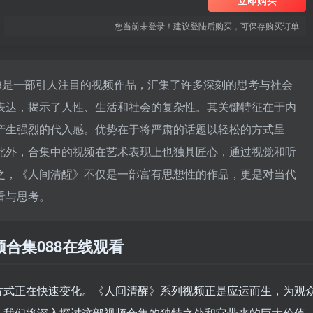
立即购买
您当前未登录！建议登陆后购买，可保存购买订单
8是一部引人注目的视频作品，汇集了许多深刻的思考与社会
表达，揭示了人性、生活和社会的复杂性。其关键特征在于内
产生强烈的代入感。优势在于将严肃的话题以轻松的方式呈
此外，合集中的视频在艺术表现上也独具匠心，通过视觉和听
之，《人间清醒》不仅是一部富有思想性的作品，更是对当代
看与思考。
合集088在线观看
方式正在快速变化。《人间清醒》系列视频正是应运而生，为观
，我们将深入探讨这部视频合集的独特之处和它带来的巨大价值