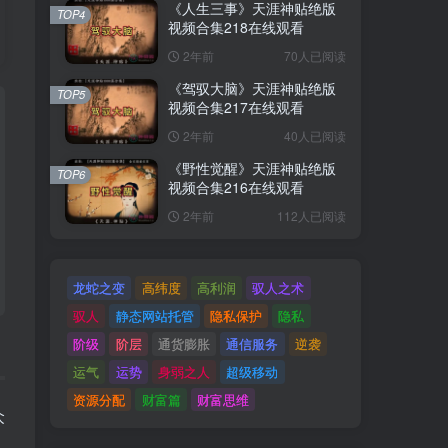
《人生三事》天涯神贴绝版
TOP4
视频合集218在线观看
2年前
70人已阅读
《驾驭大脑》天涯神贴绝版
TOP5
视频合集217在线观看
2年前
40人已阅读
《野性觉醒》天涯神贴绝版
TOP6
视频合集216在线观看
2年前
112人已阅读
龙蛇之变
高纬度
高利润
驭人之术
驭人
静态网站托管
隐私保护
隐私
阶级
阶层
通货膨胀
通信服务
逆袭
运气
运势
身弱之人
超级移动
资源分配
财富篇
财富思维
众
。