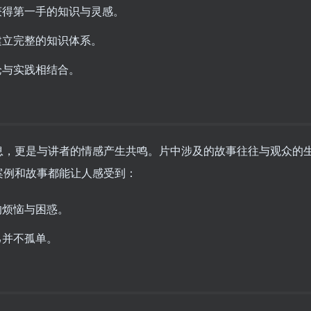
获得第一手的知识与灵感。
建立完整的知识体系。
论与实践相结合。
息，更是与讲者的情感产生共鸣。片中涉及的故事往往与观众的
案例和故事都能让人感受到：
的烦恼与困惑。
己并不孤单。