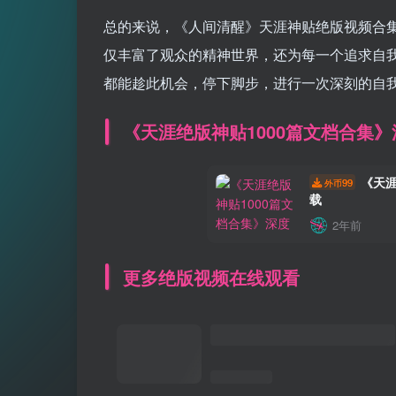
总的来说，《人间清醒》天涯神贴绝版视频合集
仅丰富了观众的精神世界，还为每一个追求自
都能趁此机会，停下脚步，进行一次深刻的自
《天涯绝版神贴1000篇文档合集
《天涯
99
外币
载
2年前
更多绝版视频在线观看