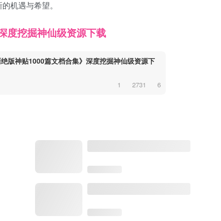
新的机遇与希望。
》深度挖掘神仙级资源下载
绝版神贴1000篇文档合集》深度挖掘神仙级资源下
1
2731
6