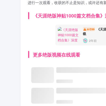
进行一次观看，收获的不止是知识，或许还有
《天涯绝版神贴1000篇文档合集
《天涯
99
外币
载
2年前
更多绝版视频在线观看