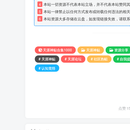
4
本站一切资源不代表本站立场，并不代表本站赞同其
5
本站一律禁止以任何方式发布或转载任何违法的相关
6
本站资源大多存储在云盘，如发现链接失效，请联系
天涯神贴合集1000
天涯神贴
资源分享
# 天涯神贴
# 天涯论坛
# 社区热帖
# 自我
# 认知觉悟
点赞
1