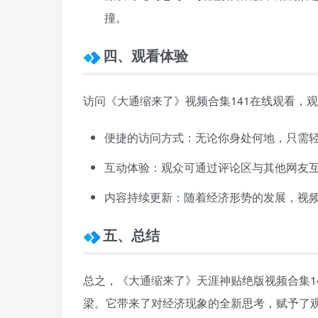
撞。
四、观看体验
访问《大通缩来了》视频合集141在线观看，
便捷的访问方式：
无论你身处何地，只需
互动体验：
观众可通过评论区与其他网友
内容持续更新：
随着经济形势的发展，视
五、总结
总之，《大通缩来了》天涯神贴绝版视频合集1
梁。它带来了对经济现象的全新思考，赋予了