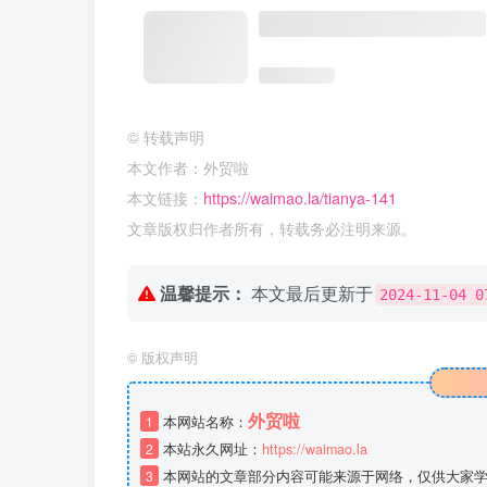
©
转载声明
本文作者：外贸啦
本文链接：
https://waimao.la/tianya-141
文章版权归作者所有，转载务必注明来源。
温馨提示：
本文最后更新于
2024-11-04 0
©
版权声明
外贸啦
1
本网站名称：
2
本站永久网址：
https://waimao.la
3
本网站的文章部分内容可能来源于网络，仅供大家学