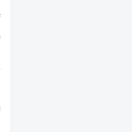
经
体
在