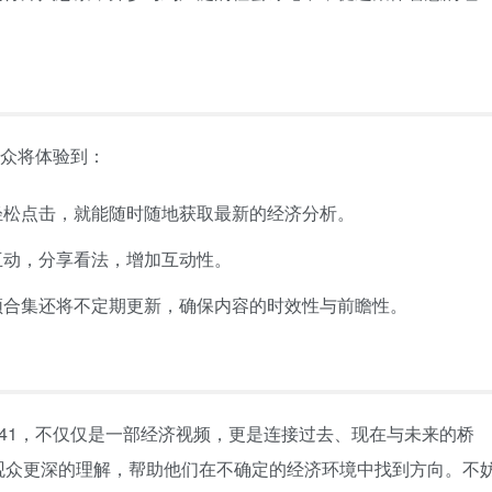
观众将体验到：
轻松点击，就能随时随地获取最新的经济分析。
互动，分享看法，增加互动性。
频合集还将不定期更新，确保内容的时效性与前瞻性。
41，不仅仅是一部经济视频，更是连接过去、现在与未来的桥
观众更深的理解，帮助他们在不确定的经济环境中找到方向。不