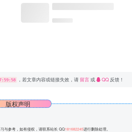
，若文章内容或链接失效，请
留言
或
QQ
反馈！
7:59:58
版权声明
习与参考，如有侵权，请联系站长 QQ
181682245
进行删除处理。