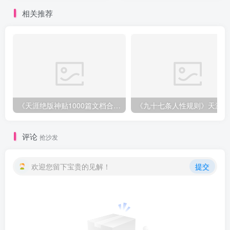
相关推荐
《天涯绝版神贴1000篇文档合集》深度挖掘神仙级资源下载
《
评论
抢沙发
欢迎您留下宝贵的见解！
提交