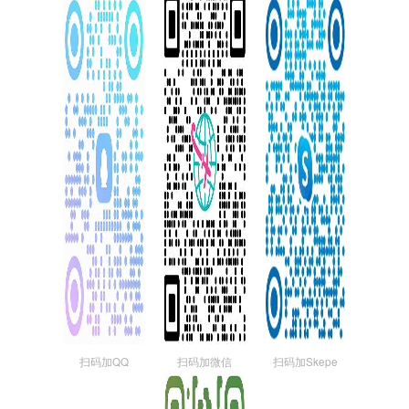
扫码加QQ
扫码加微信
扫码加Skepe