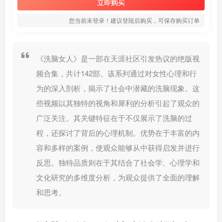
立即购买
您当前未登录！建议登陆后购买，可保存购买订单
《洗脑女人》是一部在天涯社区引发热议的绝版视
频合集，共计142部。该系列通过对女性心理和行
为的深入剖析，揭示了社会中潜藏的洗脑现象。这
些视频以其独特的视角和犀利的分析引起了观众的
广泛关注。其关键特征在于不仅展示了洗脑的过
程，还探讨了背后的心理机制。优势在于丰富的内
容和多样的案例，使观众能够从中获得启发并进行
反思。独特品质则在于其结合了社会学、心理学和
文化研究的多维度分析，为观众提供了全面的理解
和思考。