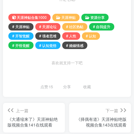
天涯神贴合集1000
天涯神贴
资源分享
# 天涯神贴
# 天涯论坛
# 社区热帖
# 自我提升
# 开智觉醒
# 强者思维
# 人性
# 认知
# 开悟觉醒
# 认知觉悟
# 婚姻情感
喜欢就支持一下吧
点赞
15
分享
收藏
上一篇
下一篇
《大通缩来了》天涯神贴绝
《择偶有道》天涯神贴绝版
版视频合集141在线观看
视频合集143在线观看