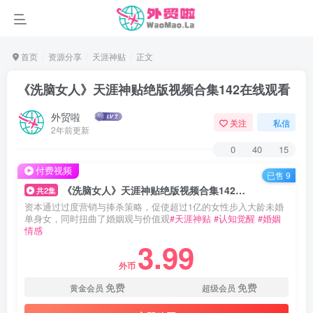
首页
资源分享
天涯神贴
正文
《洗脑女人》天涯神贴绝版视频合集142在线观看
外贸啦
关注
私信
2年前更新
0
40
15
付费视频
已售 9
《洗脑女人》天涯神贴绝版视频合集142在线观看
共2集
资本通过过度营销与捧杀策略，促使超过1亿的女性步入大龄未婚
单身女，同时扭曲了婚姻观与价值观
#天涯神贴
#认知觉醒
#婚姻
情感
3.99
外币
免费
免费
黄金会员
超级会员