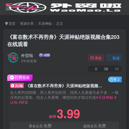
首页
资源分享
天涯神贴
正文
《富在数术不再劳身》天涯神贴绝版视频合集203
在线观看
外贸啦
关注
私信
2年前更新
0
38
11
付费视频
已售 2
《富在数术不再劳身》天涯神贴绝版视频合集203在线观看
共2集
女人再穷别陪睡，男人再穷别犯罪，找男人先看腿毛多不多，一根
没有的赶紧跑，找女人先看嘴，嘴型好的才能过到老
#天涯神贴
#
认知
#财富
3.99
外币
免费
免费
黄金会员
超级会员