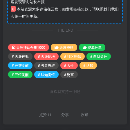
客发现请向站长举报
6
本站资源大多存储在云盘，如发现链接失效，请联系我们我们
会第一时间更新。
THE END
天涯神贴合集1000
天涯神贴
资源分享
# 天涯神贴
# 天涯论坛
# 社区热帖
# 自我提升
# 开智觉醒
# 强者思维
# 人性
# 认知
# 开悟觉醒
# 认知觉悟
# 财富
喜欢就支持一下吧
点赞
11
分享
收藏